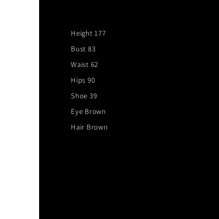
Height 177
Bust 83
Waist 62
Hips 90
Shoe 39
Eye Brown
Hair Brown