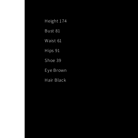
Height 174
Bust 81
Waist 61
Hips 91
Shoe 39
Eye Brown
Hair Black